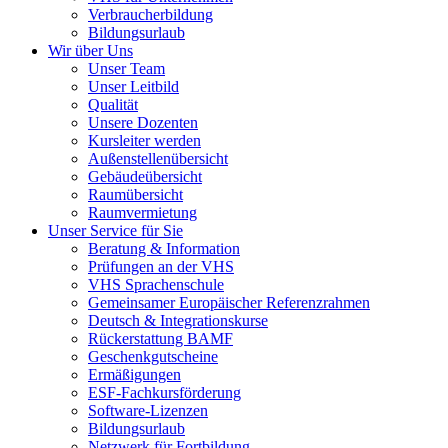
Verbraucherbildung
Bildungsurlaub
Wir über Uns
Unser Team
Unser Leitbild
Qualität
Unsere Dozenten
Kursleiter werden
Außenstellenübersicht
Gebäudeübersicht
Raumübersicht
Raumvermietung
Unser Service für Sie
Beratung & Information
Prüfungen an der VHS
VHS Sprachenschule
Gemeinsamer Europäischer Referenzrahmen
Deutsch & Integrationskurse
Rückerstattung BAMF
Geschenkgutscheine
Ermäßigungen
ESF-Fachkursförderung
Software-Lizenzen
Bildungsurlaub
Netzwerk für Fortbildung