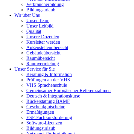
Verbraucherbildung
Bildungsurlaub
Wir über Uns
Unser Team
Unser Leitbild
Qualität
Unsere Dozenten
Kursleiter werden
Außenstellenübersicht
Gebäudeübersicht
Raumübersicht
Raumvermietung
Unser Service für Sie
Beratung & Information
Prüfungen an der VHS
VHS Sprachenschule
Gemeinsamer Europäischer Referenzrahmen
Deutsch & Integrationskurse
Rückerstattung BAMF
Geschenkgutscheine
Ermäßigungen
ESF-Fachkursförderung
Software-Lizenzen
Bildungsurlaub
Netzwerk für Fortbildung