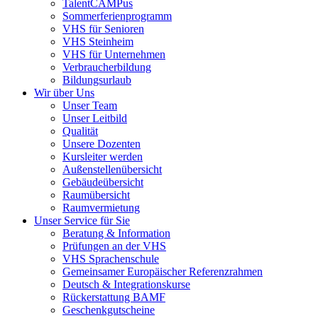
TalentCAMPus
Sommerferienprogramm
VHS für Senioren
VHS Steinheim
VHS für Unternehmen
Verbraucherbildung
Bildungsurlaub
Wir über Uns
Unser Team
Unser Leitbild
Qualität
Unsere Dozenten
Kursleiter werden
Außenstellenübersicht
Gebäudeübersicht
Raumübersicht
Raumvermietung
Unser Service für Sie
Beratung & Information
Prüfungen an der VHS
VHS Sprachenschule
Gemeinsamer Europäischer Referenzrahmen
Deutsch & Integrationskurse
Rückerstattung BAMF
Geschenkgutscheine