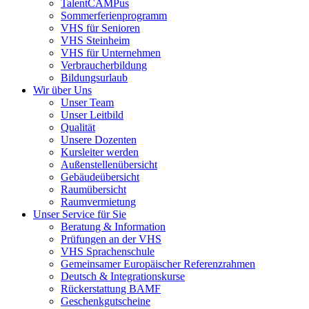
TalentCAMPus
Sommerferienprogramm
VHS für Senioren
VHS Steinheim
VHS für Unternehmen
Verbraucherbildung
Bildungsurlaub
Wir über Uns
Unser Team
Unser Leitbild
Qualität
Unsere Dozenten
Kursleiter werden
Außenstellenübersicht
Gebäudeübersicht
Raumübersicht
Raumvermietung
Unser Service für Sie
Beratung & Information
Prüfungen an der VHS
VHS Sprachenschule
Gemeinsamer Europäischer Referenzrahmen
Deutsch & Integrationskurse
Rückerstattung BAMF
Geschenkgutscheine