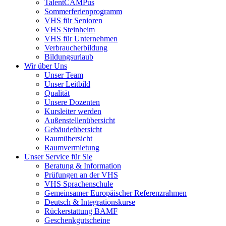
TalentCAMPus
Sommerferienprogramm
VHS für Senioren
VHS Steinheim
VHS für Unternehmen
Verbraucherbildung
Bildungsurlaub
Wir über Uns
Unser Team
Unser Leitbild
Qualität
Unsere Dozenten
Kursleiter werden
Außenstellenübersicht
Gebäudeübersicht
Raumübersicht
Raumvermietung
Unser Service für Sie
Beratung & Information
Prüfungen an der VHS
VHS Sprachenschule
Gemeinsamer Europäischer Referenzrahmen
Deutsch & Integrationskurse
Rückerstattung BAMF
Geschenkgutscheine