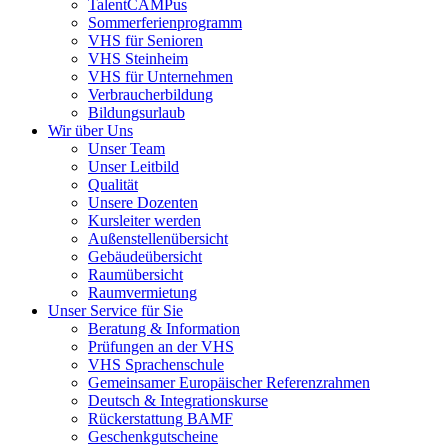
TalentCAMPus
Sommerferienprogramm
VHS für Senioren
VHS Steinheim
VHS für Unternehmen
Verbraucherbildung
Bildungsurlaub
Wir über Uns
Unser Team
Unser Leitbild
Qualität
Unsere Dozenten
Kursleiter werden
Außenstellenübersicht
Gebäudeübersicht
Raumübersicht
Raumvermietung
Unser Service für Sie
Beratung & Information
Prüfungen an der VHS
VHS Sprachenschule
Gemeinsamer Europäischer Referenzrahmen
Deutsch & Integrationskurse
Rückerstattung BAMF
Geschenkgutscheine