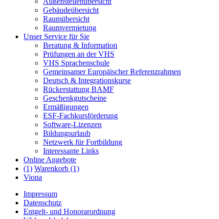
Außenstellenübersicht
Gebäudeübersicht
Raumübersicht
Raumvermietung
Unser Service für Sie
Beratung & Information
Prüfungen an der VHS
VHS Sprachenschule
Gemeinsamer Europäischer Referenzrahmen
Deutsch & Integrationskurse
Rückerstattung BAMF
Geschenkgutscheine
Ermäßigungen
ESF-Fachkursförderung
Software-Lizenzen
Bildungsurlaub
Netzwerk für Fortbildung
Interessante Links
Online Angebote
(1)
Warenkorb (1)
Viona
Impressum
Datenschutz
Entgelt- und Honorarordnung