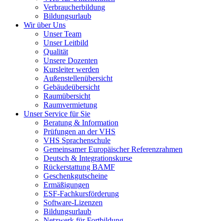
Verbraucherbildung
Bildungsurlaub
Wir über Uns
Unser Team
Unser Leitbild
Qualität
Unsere Dozenten
Kursleiter werden
Außenstellenübersicht
Gebäudeübersicht
Raumübersicht
Raumvermietung
Unser Service für Sie
Beratung & Information
Prüfungen an der VHS
VHS Sprachenschule
Gemeinsamer Europäischer Referenzrahmen
Deutsch & Integrationskurse
Rückerstattung BAMF
Geschenkgutscheine
Ermäßigungen
ESF-Fachkursförderung
Software-Lizenzen
Bildungsurlaub
Netzwerk für Fortbildung