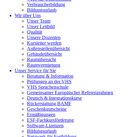
Verbraucherbildung
Bildungsurlaub
Wir über Uns
Unser Team
Unser Leitbild
Qualität
Unsere Dozenten
Kursleiter werden
Außenstellenübersicht
Gebäudeübersicht
Raumübersicht
Raumvermietung
Unser Service für Sie
Beratung & Information
Prüfungen an der VHS
VHS Sprachenschule
Gemeinsamer Europäischer Referenzrahmen
Deutsch & Integrationskurse
Rückerstattung BAMF
Geschenkgutscheine
Ermäßigungen
ESF-Fachkursförderung
Software-Lizenzen
Bildungsurlaub
Netzwerk für Fortbildung