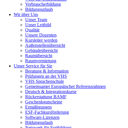
Verbraucherbildung
Bildungsurlaub
Wir über Uns
Unser Team
Unser Leitbild
Qualität
Unsere Dozenten
Kursleiter werden
Außenstellenübersicht
Gebäudeübersicht
Raumübersicht
Raumvermietung
Unser Service für Sie
Beratung & Information
Prüfungen an der VHS
VHS Sprachenschule
Gemeinsamer Europäischer Referenzrahmen
Deutsch & Integrationskurse
Rückerstattung BAMF
Geschenkgutscheine
Ermäßigungen
ESF-Fachkursförderung
Software-Lizenzen
Bildungsurlaub
Netzwerk für Fortbildung