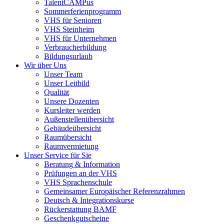
TalentCAMPus
Sommerferienprogramm
VHS für Senioren
VHS Steinheim
VHS für Unternehmen
Verbraucherbildung
Bildungsurlaub
Wir über Uns
Unser Team
Unser Leitbild
Qualität
Unsere Dozenten
Kursleiter werden
Außenstellenübersicht
Gebäudeübersicht
Raumübersicht
Raumvermietung
Unser Service für Sie
Beratung & Information
Prüfungen an der VHS
VHS Sprachenschule
Gemeinsamer Europäischer Referenzrahmen
Deutsch & Integrationskurse
Rückerstattung BAMF
Geschenkgutscheine