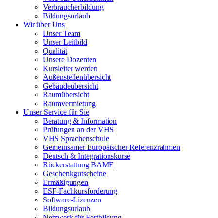
Verbraucherbildung
Bildungsurlaub
Wir über Uns
Unser Team
Unser Leitbild
Qualität
Unsere Dozenten
Kursleiter werden
Außenstellenübersicht
Gebäudeübersicht
Raumübersicht
Raumvermietung
Unser Service für Sie
Beratung & Information
Prüfungen an der VHS
VHS Sprachenschule
Gemeinsamer Europäischer Referenzrahmen
Deutsch & Integrationskurse
Rückerstattung BAMF
Geschenkgutscheine
Ermäßigungen
ESF-Fachkursförderung
Software-Lizenzen
Bildungsurlaub
Netzwerk für Fortbildung