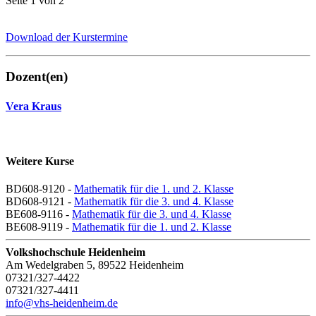
Seite 1 von 2
Download der Kurstermine
Dozent(en)
Vera Kraus
Weitere Kurse
BD608-9120 -
Mathematik für die 1. und 2. Klasse
BD608-9121 -
Mathematik für die 3. und 4. Klasse
BE608-9116 -
Mathematik für die 3. und 4. Klasse
BE608-9119 -
Mathematik für die 1. und 2. Klasse
Volkshochschule Heidenheim
Am Wedelgraben 5, 89522 Heidenheim
07321/327-4422
07321/327-4411
info@vhs-heidenheim.de