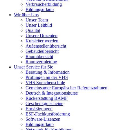
Verbraucherbildung
Bildungsurlaub
Wir über Uns
Unser Team
Unser Leitbild
Qualität
Unsere Dozenten
Kursleiter werden
Außenstellenübersicht
Gebäudeübersicht
Raumübersicht
Raumvermietung
Unser Service für Sie
Beratung & Information
Prüfungen an der VHS
VHS Sprachenschule
Gemeinsamer Europäischer Referenzrahmen
Deutsch & Integrationskurse
Rückerstattung BAMF
Geschenkgutscheine
Ermäßigungen
ESF-Fachkursförderung
Software-Lizenzen
Bildungsurlaub
Netzwerk für Fortbildung