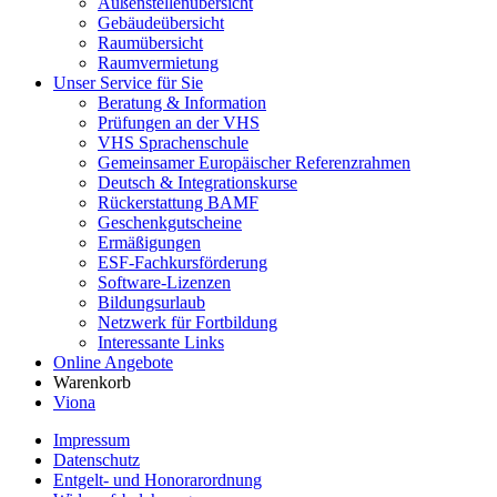
Außenstellenübersicht
Gebäudeübersicht
Raumübersicht
Raumvermietung
Unser Service für Sie
Beratung & Information
Prüfungen an der VHS
VHS Sprachenschule
Gemeinsamer Europäischer Referenzrahmen
Deutsch & Integrationskurse
Rückerstattung BAMF
Geschenkgutscheine
Ermäßigungen
ESF-Fachkursförderung
Software-Lizenzen
Bildungsurlaub
Netzwerk für Fortbildung
Interessante Links
Online Angebote
Warenkorb
Viona
Impressum
Datenschutz
Entgelt- und Honorarordnung