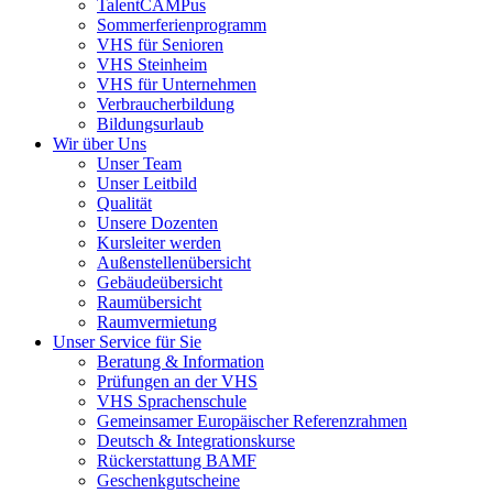
TalentCAMPus
Sommerferienprogramm
VHS für Senioren
VHS Steinheim
VHS für Unternehmen
Verbraucherbildung
Bildungsurlaub
Wir über Uns
Unser Team
Unser Leitbild
Qualität
Unsere Dozenten
Kursleiter werden
Außenstellenübersicht
Gebäudeübersicht
Raumübersicht
Raumvermietung
Unser Service für Sie
Beratung & Information
Prüfungen an der VHS
VHS Sprachenschule
Gemeinsamer Europäischer Referenzrahmen
Deutsch & Integrationskurse
Rückerstattung BAMF
Geschenkgutscheine