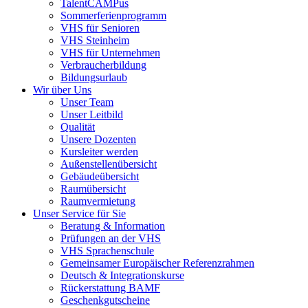
TalentCAMPus
Sommerferienprogramm
VHS für Senioren
VHS Steinheim
VHS für Unternehmen
Verbraucherbildung
Bildungsurlaub
Wir über Uns
Unser Team
Unser Leitbild
Qualität
Unsere Dozenten
Kursleiter werden
Außenstellenübersicht
Gebäudeübersicht
Raumübersicht
Raumvermietung
Unser Service für Sie
Beratung & Information
Prüfungen an der VHS
VHS Sprachenschule
Gemeinsamer Europäischer Referenzrahmen
Deutsch & Integrationskurse
Rückerstattung BAMF
Geschenkgutscheine