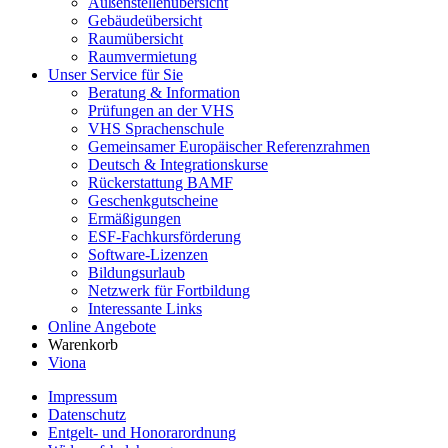
Außenstellenübersicht
Gebäudeübersicht
Raumübersicht
Raumvermietung
Unser Service für Sie
Beratung & Information
Prüfungen an der VHS
VHS Sprachenschule
Gemeinsamer Europäischer Referenzrahmen
Deutsch & Integrationskurse
Rückerstattung BAMF
Geschenkgutscheine
Ermäßigungen
ESF-Fachkursförderung
Software-Lizenzen
Bildungsurlaub
Netzwerk für Fortbildung
Interessante Links
Online Angebote
Warenkorb
Viona
Impressum
Datenschutz
Entgelt- und Honorarordnung