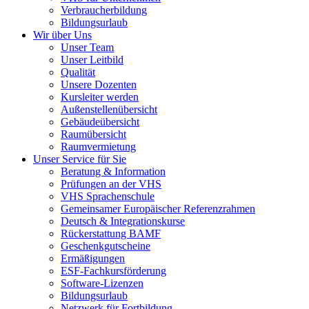
Verbraucherbildung
Bildungsurlaub
Wir über Uns
Unser Team
Unser Leitbild
Qualität
Unsere Dozenten
Kursleiter werden
Außenstellenübersicht
Gebäudeübersicht
Raumübersicht
Raumvermietung
Unser Service für Sie
Beratung & Information
Prüfungen an der VHS
VHS Sprachenschule
Gemeinsamer Europäischer Referenzrahmen
Deutsch & Integrationskurse
Rückerstattung BAMF
Geschenkgutscheine
Ermäßigungen
ESF-Fachkursförderung
Software-Lizenzen
Bildungsurlaub
Netzwerk für Fortbildung