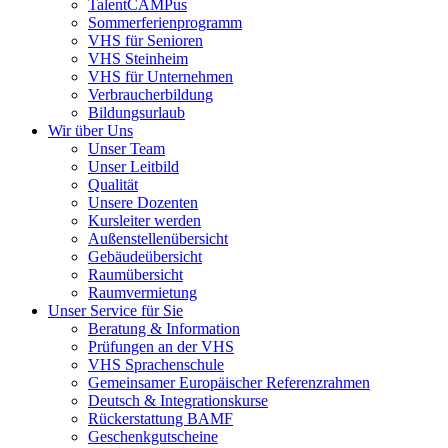
TalentCAMPus
Sommerferienprogramm
VHS für Senioren
VHS Steinheim
VHS für Unternehmen
Verbraucherbildung
Bildungsurlaub
Wir über Uns
Unser Team
Unser Leitbild
Qualität
Unsere Dozenten
Kursleiter werden
Außenstellenübersicht
Gebäudeübersicht
Raumübersicht
Raumvermietung
Unser Service für Sie
Beratung & Information
Prüfungen an der VHS
VHS Sprachenschule
Gemeinsamer Europäischer Referenzrahmen
Deutsch & Integrationskurse
Rückerstattung BAMF
Geschenkgutscheine