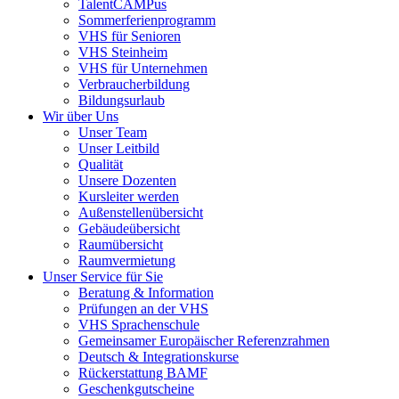
TalentCAMPus
Sommerferienprogramm
VHS für Senioren
VHS Steinheim
VHS für Unternehmen
Verbraucherbildung
Bildungsurlaub
Wir über Uns
Unser Team
Unser Leitbild
Qualität
Unsere Dozenten
Kursleiter werden
Außenstellenübersicht
Gebäudeübersicht
Raumübersicht
Raumvermietung
Unser Service für Sie
Beratung & Information
Prüfungen an der VHS
VHS Sprachenschule
Gemeinsamer Europäischer Referenzrahmen
Deutsch & Integrationskurse
Rückerstattung BAMF
Geschenkgutscheine