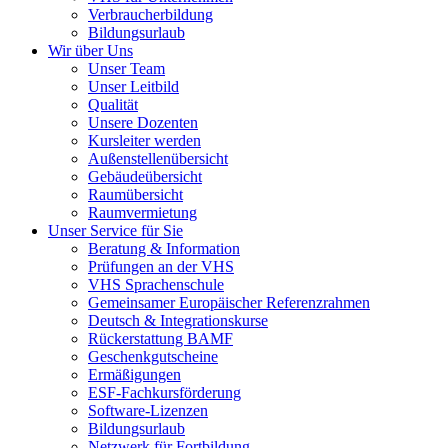
Verbraucherbildung
Bildungsurlaub
Wir über Uns
Unser Team
Unser Leitbild
Qualität
Unsere Dozenten
Kursleiter werden
Außenstellenübersicht
Gebäudeübersicht
Raumübersicht
Raumvermietung
Unser Service für Sie
Beratung & Information
Prüfungen an der VHS
VHS Sprachenschule
Gemeinsamer Europäischer Referenzrahmen
Deutsch & Integrationskurse
Rückerstattung BAMF
Geschenkgutscheine
Ermäßigungen
ESF-Fachkursförderung
Software-Lizenzen
Bildungsurlaub
Netzwerk für Fortbildung