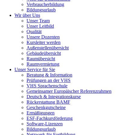
Verbraucherbildung
Bildungsurlaub
Wir über Uns
Unser Team
Unser Leitbild
Qualität
Unsere Dozenten
Kursleiter werden
Außenstellenübersicht
Gebäudeübersicht
Raumübersicht
Raumvermietung
Unser Service für Sie
Beratung & Information
Prüfungen an der VHS
VHS Sprachenschule
Gemeinsamer Europäischer Referenzrahmen
Deutsch & Integrationskurse
Rückerstattung BAMF
Geschenkgutscheine
Ermäßigungen
ESF-Fachkursförderung
Software-Lizenzen
Bildungsurlaub
Netzwerk für Fortbildung