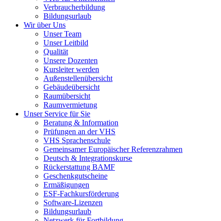
Verbraucherbildung
Bildungsurlaub
Wir über Uns
Unser Team
Unser Leitbild
Qualität
Unsere Dozenten
Kursleiter werden
Außenstellenübersicht
Gebäudeübersicht
Raumübersicht
Raumvermietung
Unser Service für Sie
Beratung & Information
Prüfungen an der VHS
VHS Sprachenschule
Gemeinsamer Europäischer Referenzrahmen
Deutsch & Integrationskurse
Rückerstattung BAMF
Geschenkgutscheine
Ermäßigungen
ESF-Fachkursförderung
Software-Lizenzen
Bildungsurlaub
Netzwerk für Fortbildung