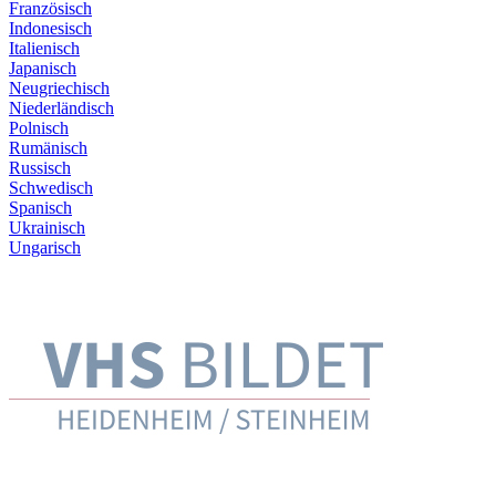
Französisch
Indonesisch
Italienisch
Japanisch
Neugriechisch
Niederländisch
Polnisch
Rumänisch
Russisch
Schwedisch
Spanisch
Ukrainisch
Ungarisch