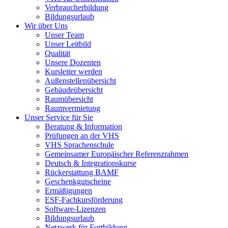
Verbraucherbildung
Bildungsurlaub
Wir über Uns
Unser Team
Unser Leitbild
Qualität
Unsere Dozenten
Kursleiter werden
Außenstellenübersicht
Gebäudeübersicht
Raumübersicht
Raumvermietung
Unser Service für Sie
Beratung & Information
Prüfungen an der VHS
VHS Sprachenschule
Gemeinsamer Europäischer Referenzrahmen
Deutsch & Integrationskurse
Rückerstattung BAMF
Geschenkgutscheine
Ermäßigungen
ESF-Fachkursförderung
Software-Lizenzen
Bildungsurlaub
Netzwerk für Fortbildung