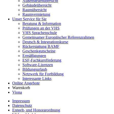
Außenstellenübersicht
Gebäudeübersicht
Raumübersicht
Raumvermietung
Unser Service für Sie
Beratung & Information
Prüfungen an der VHS
VHS Sprachenschule
Gemeinsamer Europäischer Referenzrahmen
Deutsch & Integrationskurse
Rückerstattung BAMF
Geschenkgutscheine
Ermäßigungen
ESF-Fachkursförderung
Software-Lizenzen
Bildungsurlaub
Netzwerk für Fortbildung
Interessante Links
Online Angebote
Warenkorb
Viona
Impressum
Datenschutz
Entgelt- und Honorarordnung