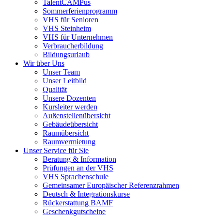
TalentCAMPus
Sommerferienprogramm
VHS für Senioren
VHS Steinheim
VHS für Unternehmen
Verbraucherbildung
Bildungsurlaub
Wir über Uns
Unser Team
Unser Leitbild
Qualität
Unsere Dozenten
Kursleiter werden
Außenstellenübersicht
Gebäudeübersicht
Raumübersicht
Raumvermietung
Unser Service für Sie
Beratung & Information
Prüfungen an der VHS
VHS Sprachenschule
Gemeinsamer Europäischer Referenzrahmen
Deutsch & Integrationskurse
Rückerstattung BAMF
Geschenkgutscheine