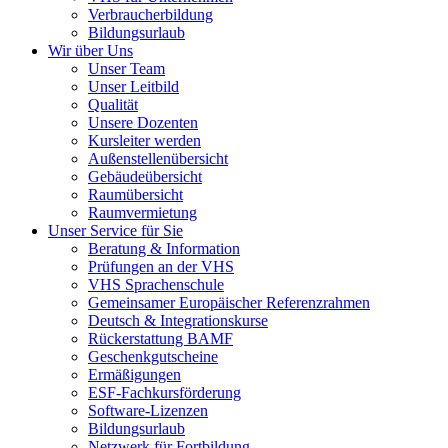
Verbraucherbildung
Bildungsurlaub
Wir über Uns
Unser Team
Unser Leitbild
Qualität
Unsere Dozenten
Kursleiter werden
Außenstellenübersicht
Gebäudeübersicht
Raumübersicht
Raumvermietung
Unser Service für Sie
Beratung & Information
Prüfungen an der VHS
VHS Sprachenschule
Gemeinsamer Europäischer Referenzrahmen
Deutsch & Integrationskurse
Rückerstattung BAMF
Geschenkgutscheine
Ermäßigungen
ESF-Fachkursförderung
Software-Lizenzen
Bildungsurlaub
Netzwerk für Fortbildung