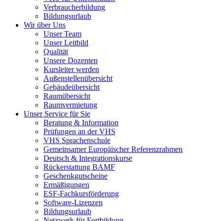
Verbraucherbildung
Bildungsurlaub
Wir über Uns
Unser Team
Unser Leitbild
Qualität
Unsere Dozenten
Kursleiter werden
Außenstellenübersicht
Gebäudeübersicht
Raumübersicht
Raumvermietung
Unser Service für Sie
Beratung & Information
Prüfungen an der VHS
VHS Sprachenschule
Gemeinsamer Europäischer Referenzrahmen
Deutsch & Integrationskurse
Rückerstattung BAMF
Geschenkgutscheine
Ermäßigungen
ESF-Fachkursförderung
Software-Lizenzen
Bildungsurlaub
Netzwerk für Fortbildung