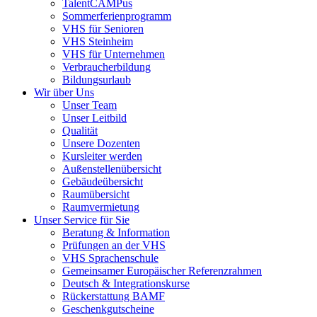
TalentCAMPus
Sommerferienprogramm
VHS für Senioren
VHS Steinheim
VHS für Unternehmen
Verbraucherbildung
Bildungsurlaub
Wir über Uns
Unser Team
Unser Leitbild
Qualität
Unsere Dozenten
Kursleiter werden
Außenstellenübersicht
Gebäudeübersicht
Raumübersicht
Raumvermietung
Unser Service für Sie
Beratung & Information
Prüfungen an der VHS
VHS Sprachenschule
Gemeinsamer Europäischer Referenzrahmen
Deutsch & Integrationskurse
Rückerstattung BAMF
Geschenkgutscheine