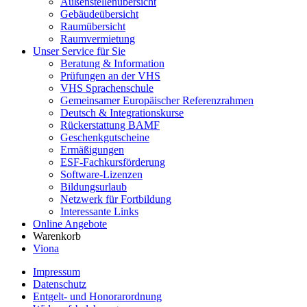
Außenstellenübersicht
Gebäudeübersicht
Raumübersicht
Raumvermietung
Unser Service für Sie
Beratung & Information
Prüfungen an der VHS
VHS Sprachenschule
Gemeinsamer Europäischer Referenzrahmen
Deutsch & Integrationskurse
Rückerstattung BAMF
Geschenkgutscheine
Ermäßigungen
ESF-Fachkursförderung
Software-Lizenzen
Bildungsurlaub
Netzwerk für Fortbildung
Interessante Links
Online Angebote
Warenkorb
Viona
Impressum
Datenschutz
Entgelt- und Honorarordnung