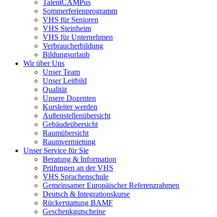
TalentCAMPus
Sommerferienprogramm
VHS für Senioren
VHS Steinheim
VHS für Unternehmen
Verbraucherbildung
Bildungsurlaub
Wir über Uns
Unser Team
Unser Leitbild
Qualität
Unsere Dozenten
Kursleiter werden
Außenstellenübersicht
Gebäudeübersicht
Raumübersicht
Raumvermietung
Unser Service für Sie
Beratung & Information
Prüfungen an der VHS
VHS Sprachenschule
Gemeinsamer Europäischer Referenzrahmen
Deutsch & Integrationskurse
Rückerstattung BAMF
Geschenkgutscheine