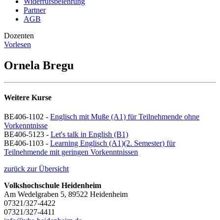
Widerrufsbelehrung
Partner
AGB
Dozenten
Vorlesen
Ornela Bregu
Weitere Kurse
BE406-1102 -
Englisch mit Muße (A1) für Teilnehmende ohne
Vorkenntnisse
BE406-5123 -
Let's talk in English (B1)
BE406-1103 -
Learning Englisch (A1)(2. Semester) für
Teilnehmende mit geringen Vorkenntnissen
zurück zur Übersicht
Volkshochschule Heidenheim
Am Wedelgraben 5, 89522 Heidenheim
07321/327-4422
07321/327-4411