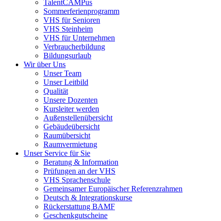
TalentCAMPus
Sommerferienprogramm
VHS für Senioren
VHS Steinheim
VHS für Unternehmen
Verbraucherbildung
Bildungsurlaub
Wir über Uns
Unser Team
Unser Leitbild
Qualität
Unsere Dozenten
Kursleiter werden
Außenstellenübersicht
Gebäudeübersicht
Raumübersicht
Raumvermietung
Unser Service für Sie
Beratung & Information
Prüfungen an der VHS
VHS Sprachenschule
Gemeinsamer Europäischer Referenzrahmen
Deutsch & Integrationskurse
Rückerstattung BAMF
Geschenkgutscheine