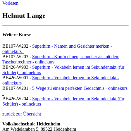
Vorlesen
Helmut Lange
Weitere Kurse
BE107-W202 -
Superhirn - Namen und Gesichter merken -
onlinekurs -
BE107-W203 -
Superhirn - Kopfrechnen, schneller als mit dem
Taschenrechner - onlinekurs
BE426-W903 -
Superhirn - Vokabeln lernen im Sekundentakt (für
Schüler) - onlinekurs
BE426-W001 -
Superhirn - Vokabeln lernen im Sekundentakt -
onlinekurs
BE107-W201 -
5 Wege zu einem perfekten Gedächtnis - onlinekurs
-
BE426-W204 -
Superhirn - Vokabeln lernen im Sekundentakt (für
Schüler) - onlinekurs
zurück zur Übersicht
Volkshochschule Heidenheim
Am Wedelgraben 5, 89522 Heidenheim