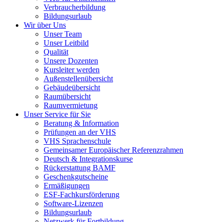
Verbraucherbildung
Bildungsurlaub
Wir über Uns
Unser Team
Unser Leitbild
Qualität
Unsere Dozenten
Kursleiter werden
Außenstellenübersicht
Gebäudeübersicht
Raumübersicht
Raumvermietung
Unser Service für Sie
Beratung & Information
Prüfungen an der VHS
VHS Sprachenschule
Gemeinsamer Europäischer Referenzrahmen
Deutsch & Integrationskurse
Rückerstattung BAMF
Geschenkgutscheine
Ermäßigungen
ESF-Fachkursförderung
Software-Lizenzen
Bildungsurlaub
Netzwerk für Fortbildung