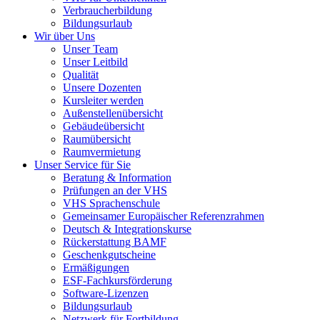
Verbraucherbildung
Bildungsurlaub
Wir über Uns
Unser Team
Unser Leitbild
Qualität
Unsere Dozenten
Kursleiter werden
Außenstellenübersicht
Gebäudeübersicht
Raumübersicht
Raumvermietung
Unser Service für Sie
Beratung & Information
Prüfungen an der VHS
VHS Sprachenschule
Gemeinsamer Europäischer Referenzrahmen
Deutsch & Integrationskurse
Rückerstattung BAMF
Geschenkgutscheine
Ermäßigungen
ESF-Fachkursförderung
Software-Lizenzen
Bildungsurlaub
Netzwerk für Fortbildung