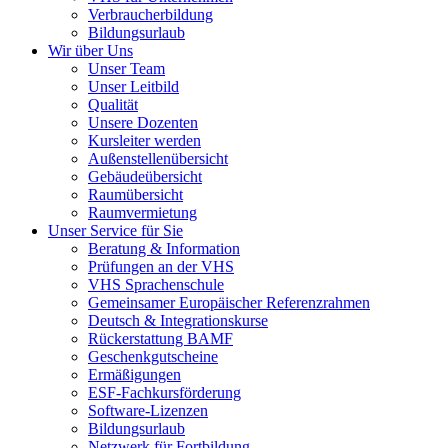
Verbraucherbildung
Bildungsurlaub
Wir über Uns
Unser Team
Unser Leitbild
Qualität
Unsere Dozenten
Kursleiter werden
Außenstellenübersicht
Gebäudeübersicht
Raumübersicht
Raumvermietung
Unser Service für Sie
Beratung & Information
Prüfungen an der VHS
VHS Sprachenschule
Gemeinsamer Europäischer Referenzrahmen
Deutsch & Integrationskurse
Rückerstattung BAMF
Geschenkgutscheine
Ermäßigungen
ESF-Fachkursförderung
Software-Lizenzen
Bildungsurlaub
Netzwerk für Fortbildung