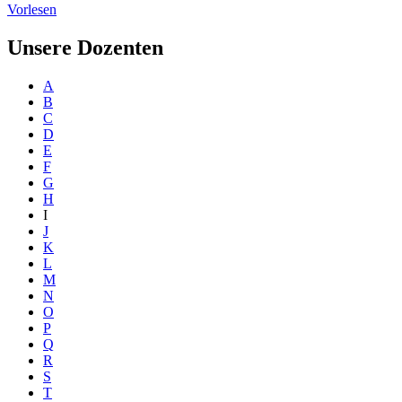
Vorlesen
Unsere Dozenten
A
B
C
D
E
F
G
H
I
J
K
L
M
N
O
P
Q
R
S
T