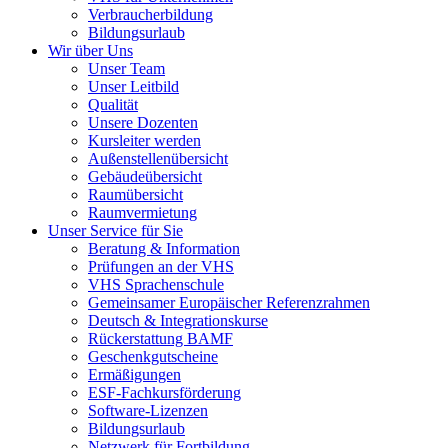
Verbraucherbildung
Bildungsurlaub
Wir über Uns
Unser Team
Unser Leitbild
Qualität
Unsere Dozenten
Kursleiter werden
Außenstellenübersicht
Gebäudeübersicht
Raumübersicht
Raumvermietung
Unser Service für Sie
Beratung & Information
Prüfungen an der VHS
VHS Sprachenschule
Gemeinsamer Europäischer Referenzrahmen
Deutsch & Integrationskurse
Rückerstattung BAMF
Geschenkgutscheine
Ermäßigungen
ESF-Fachkursförderung
Software-Lizenzen
Bildungsurlaub
Netzwerk für Fortbildung