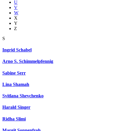
U
V
W
X
Y
Z
S
Ingrid Schabel
Arno S. Schimmelpfennig
Sabine Serr
Lina Shamah
Svitlana Shevchenko
Harald Singer
Ridha Slimi
Margit Sonnenfroh