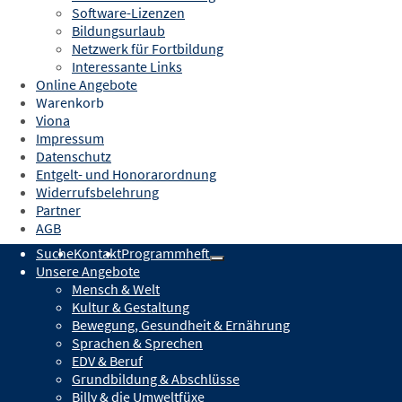
Software-Lizenzen
Bildungsurlaub
Netzwerk für Fortbildung
Interessante Links
Online Angebote
Warenkorb
Viona
Kurstermine
Impressum
Datenschutz
Anzahl: 1
Entgelt- und Honorarordnung
Datum
Widerrufsbelehrung
Uhrzeit
Partner
Ort
AGB
Suche
Kontakt
Programmheft
Datum
Unsere Angebote
Mensch & Welt
11.11.2026
Kultur & Gestaltung
Bewegung, Gesundheit & Ernährung
Uhrzeit
Sprachen & Sprechen
14:30 - 16:30 Uhr
EDV & Beruf
Grundbildung & Abschlüsse
Ort
Billy & die Umweltfüxe