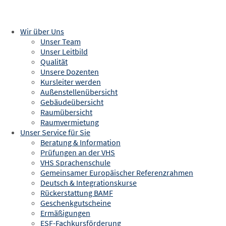
14:30 - 16:30 Uhr
VHS für Unternehmen
Dauer
Verbraucherbildung
1 Termin
Bildungsurlaub
Gebühr
Wir über Uns
0,00 €
Unser Team
Es kann ganz schnell gehen und Sie können Ihre eigenen
Unser Leitbild
Wünsche nicht mehr mitteilen. Dann ist es wichtig, vorgesorgt zu
Qualität
haben, damit Ihre Angehörigen wissen, was Ihnen am Herzen
Unsere Dozenten
liegt.
Kursleiter werden
In diesem Kurs erfahren Sie, woran Sie denken sollten und was
Außenstellenübersicht
für den Krankheits- und Trauerfall geregelt werden muss.
Gebäudeübersicht
Die Teilnehmenden erhalten kostenlose Unterlagen.
Raumübersicht
Raumvermietung
Kursort
Unser Service für Sie
Beratung & Information
Rieger am Markt, Raum 2.05
Prüfungen an der VHS
Am Wedelgraben 5
VHS Sprachenschule
89522 Heidenheim
Gemeinsamer Europäischer Referenzrahmen
Deutsch & Integrationskurse
Rückerstattung BAMF
Geschenkgutscheine
Ermäßigungen
ESF-Fachkursförderung