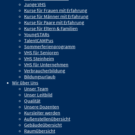
Junge VHS
Am Wedelgraben 5, 2 Rieger am Markt, Raum 2.05
Kurse für Frauen mit Erfahrung
Kurse für Männer mit Erfahrung
Kurse für Paare mit Erfahrung
Kurse für Eltern & Familien
YoungSTARs
Download der Kurstermine
TalentCAMPus
Sommerferienprogramm
Dozent(en)
VHS für Senioren
VHS Steinheim
Elisabeth Kömm-Häfner
VHS für Unternehmen
Verbraucherbildung
Bildungsurlaub
Weitere Kurse
Wir über Uns
Unser Team
BE302-961 -
Selbsterfahrung mit Aikido für Erwachsene (ab 16
Unser Leitbild
Jahre)
Qualität
BE116-202 -
Selbstbestimmt vorsorgen: Vorsorgevollmacht und
Unsere Dozenten
Patientenverfügung
Kursleiter werden
BF116-202 -
Selbstbestimmt vorsorgen: Vorsorgevollmacht und
Außenstellenübersicht
Patientenverfügung
Gebäudeübersicht
Raumübersicht