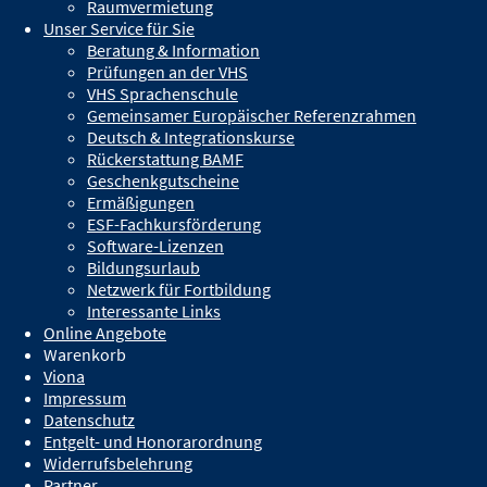
Stefanie Hägele
Raumvermietung
Unser Service für Sie
Beratung & Information
Prüfungen an der VHS
Weitere Kurse
VHS Sprachenschule
Gemeinsamer Europäischer Referenzrahmen
BE116-202 -
Selbstbestimmt vorsorgen: Vorsorgevollmacht und
Deutsch & Integrationskurse
Patientenverfügung
Rückerstattung BAMF
BF116-202 -
Selbstbestimmt vorsorgen: Vorsorgevollmacht und
Geschenkgutscheine
Patientenverfügung
Ermäßigungen
ESF-Fachkursförderung
Software-Lizenzen
Bildungsurlaub
Netzwerk für Fortbildung
Interessante Links
Online Angebote
Volkshochschule Heidenheim
Warenkorb
Am Wedelgraben 5, 89522 Heidenheim
Viona
07321/327-4422
Impressum
07321/327-4411
Datenschutz
info@vhs-heidenheim.de
Entgelt- und Honorarordnung
Widerrufsbelehrung
Partner