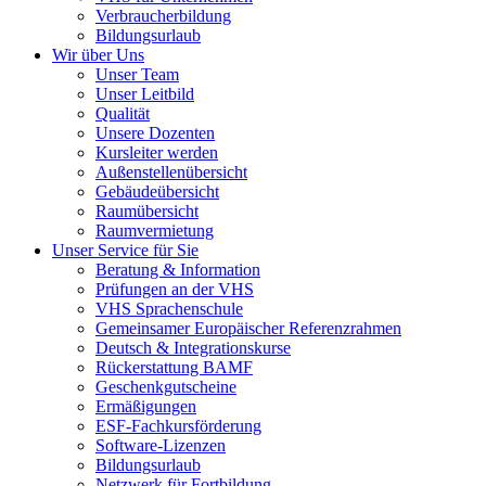
Verbraucherbildung
Bildungsurlaub
Wir über Uns
Unser Team
Unser Leitbild
Qualität
Unsere Dozenten
Kursleiter werden
Außenstellenübersicht
Gebäudeübersicht
Raumübersicht
Raumvermietung
Unser Service für Sie
Beratung & Information
Prüfungen an der VHS
VHS Sprachenschule
Gemeinsamer Europäischer Referenzrahmen
Deutsch & Integrationskurse
Rückerstattung BAMF
Geschenkgutscheine
Ermäßigungen
ESF-Fachkursförderung
Software-Lizenzen
Bildungsurlaub
Netzwerk für Fortbildung