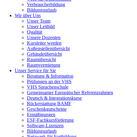
Verbraucherbildung
Bildungsurlaub
Wir über Uns
Unser Team
Unser Leitbild
Qualität
Unsere Dozenten
Kursleiter werden
Außenstellenübersicht
Gebäudeübersicht
Raumübersicht
Raumvermietung
Unser Service für Sie
Beratung & Information
Prüfungen an der VHS
VHS Sprachenschule
Gemeinsamer Europäischer Referenzrahmen
Deutsch & Integrationskurse
Rückerstattung BAMF
Geschenkgutscheine
Ermäßigungen
ESF-Fachkursförderung
Software-Lizenzen
Bildungsurlaub
Netzwerk für Fortbildung