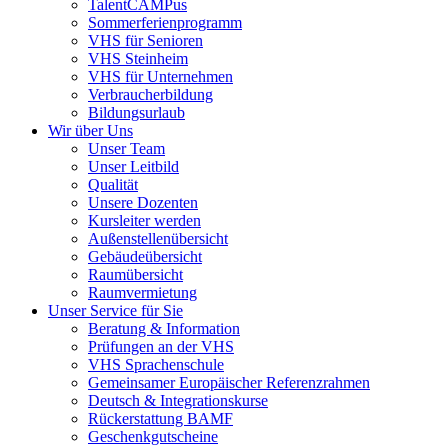
TalentCAMPus
Sommerferienprogramm
VHS für Senioren
VHS Steinheim
VHS für Unternehmen
Verbraucherbildung
Bildungsurlaub
Wir über Uns
Unser Team
Unser Leitbild
Qualität
Unsere Dozenten
Kursleiter werden
Außenstellenübersicht
Gebäudeübersicht
Raumübersicht
Raumvermietung
Unser Service für Sie
Beratung & Information
Prüfungen an der VHS
VHS Sprachenschule
Gemeinsamer Europäischer Referenzrahmen
Deutsch & Integrationskurse
Rückerstattung BAMF
Geschenkgutscheine