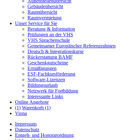
Außenstellenübersicht
Gebäudeübersicht
Raumübersicht
Raumvermietung
Unser Service für Sie
Beratung & Information
Prüfungen an der VHS
VHS Sprachenschule
Gemeinsamer Europäischer Referenzrahmen
Deutsch & Integrationskurse
Rückerstattung BAMF
Geschenkgutscheine
Ermäßigungen
ESF-Fachkursförderung
Software-Lizenzen
Bildungsurlaub
Netzwerk für Fortbildung
Interessante Links
Online Angebote
(1)
Warenkorb (1)
Viona
Impressum
Datenschutz
Entgelt- und Honorarordnung