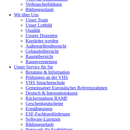
Verbraucherbildung
Bildungsurlaub
Wir über Uns
Unser Team
Unser Leitbild
Qualität
Unsere Dozenten
Kursleiter werden
Außenstellenübersicht
Gebäudeübersicht
Raumübersicht
Raumvermietung
Unser Service für Sie
Beratung & Information
Prüfungen an der VHS
VHS Sprachenschule
Gemeinsamer Europäischer Referenzrahmen
Deutsch & Integrationskurse
Rückerstattung BAMF
Geschenkgutscheine
Ermäßigungen
ESF-Fachkursförderung
Software-Lizenzen
Bildungsurlaub
Netzwerk für Fortbildung