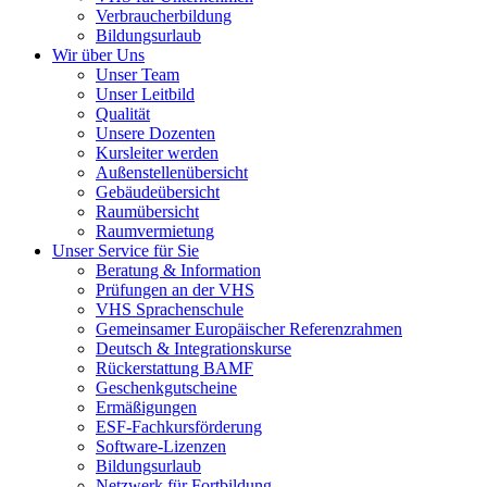
Verbraucherbildung
Bildungsurlaub
Wir über Uns
Unser Team
Unser Leitbild
Qualität
Unsere Dozenten
Kursleiter werden
Außenstellenübersicht
Gebäudeübersicht
Raumübersicht
Raumvermietung
Unser Service für Sie
Beratung & Information
Prüfungen an der VHS
VHS Sprachenschule
Gemeinsamer Europäischer Referenzrahmen
Deutsch & Integrationskurse
Rückerstattung BAMF
Geschenkgutscheine
Ermäßigungen
ESF-Fachkursförderung
Software-Lizenzen
Bildungsurlaub
Netzwerk für Fortbildung