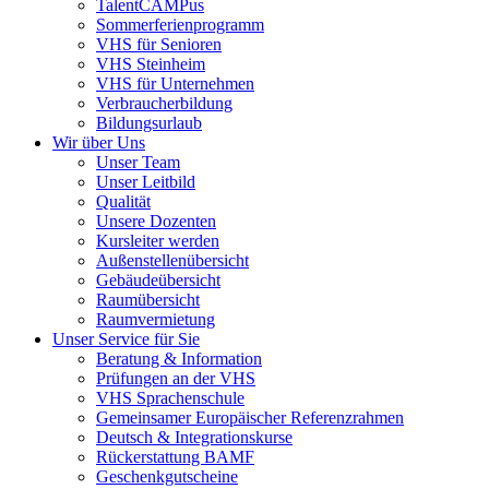
TalentCAMPus
Sommerferienprogramm
VHS für Senioren
VHS Steinheim
VHS für Unternehmen
Verbraucherbildung
Bildungsurlaub
Wir über Uns
Unser Team
Unser Leitbild
Qualität
Unsere Dozenten
Kursleiter werden
Außenstellenübersicht
Gebäudeübersicht
Raumübersicht
Raumvermietung
Unser Service für Sie
Beratung & Information
Prüfungen an der VHS
VHS Sprachenschule
Gemeinsamer Europäischer Referenzrahmen
Deutsch & Integrationskurse
Rückerstattung BAMF
Geschenkgutscheine