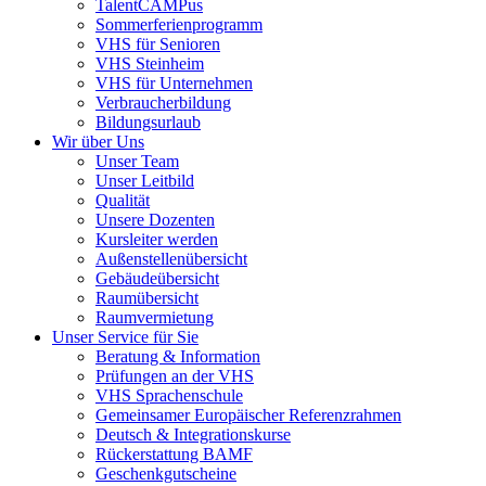
TalentCAMPus
Sommerferienprogramm
VHS für Senioren
VHS Steinheim
VHS für Unternehmen
Verbraucherbildung
Bildungsurlaub
Wir über Uns
Unser Team
Unser Leitbild
Qualität
Unsere Dozenten
Kursleiter werden
Außenstellenübersicht
Gebäudeübersicht
Raumübersicht
Raumvermietung
Unser Service für Sie
Beratung & Information
Prüfungen an der VHS
VHS Sprachenschule
Gemeinsamer Europäischer Referenzrahmen
Deutsch & Integrationskurse
Rückerstattung BAMF
Geschenkgutscheine