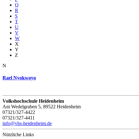
Q
R
S
T
U
V
W
X
Y
Z
N
Rael Nyokwoyo
Volkshochschule Heidenheim
Am Wedelgraben 5, 89522 Heidenheim
07321/327-4422
07321/327-4411
info@vhs-heidenheim.de
Nützliche Links