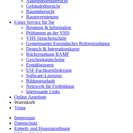
Außenstellenübersicht
Gebäudeübersicht
Raumübersicht
Raumvermietung
Unser Service für Sie
Beratung & Information
Prüfungen an der VHS
VHS Sprachenschule
Gemeinsamer Europäischer Referenzrahmen
Deutsch & Integrationskurse
Rückerstattung BAMF
Geschenkgutscheine
Ermäßigungen
ESF-Fachkursförderung
Software-Lizenzen
Bildungsurlaub
Netzwerk für Fortbildung
Interessante Links
Online Angebote
Warenkorb
Viona
Impressum
Datenschutz
Entgelt- und Honorarordnung